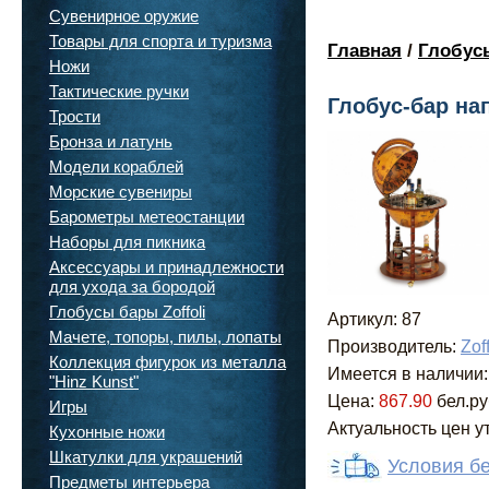
Сувенирное оружие
Товары для спорта и туризма
Главная
/
Глобусы
Ножи
Тактические ручки
Глобус-бар н
Трости
Бронза и латунь
Модели кораблей
Морские сувениры
Барометры метеостанции
Наборы для пикника
Аксессуары и принадлежности
для ухода за бородой
Глобусы бары Zoffoli
Артикул: 87
Мачете, топоры, пилы, лопаты
Производитель:
Zof
Коллекция фигурок из металла
Имеется в наличии:
"Hinz Kunst"
Цена:
867.90
бел.ру
Игры
Актуальность цен у
Кухонные ножи
Шкатулки для украшений
Условия б
Предметы интерьера