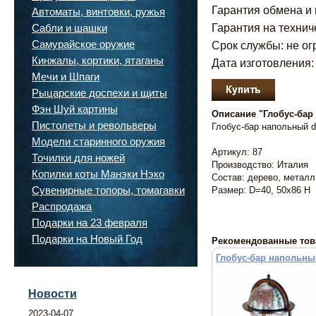
Гарантия обмена и 
Автоматы, винтовки, ружья
Гарантия на технич
Сабли и шашки
Самурайское оружие
Срок службы: не ог
Кинжалы, кортики, ятаганы
Дата изготовления:
Мечи и Шпаги
Рыцарские доспехи и щиты
Фэн Шуй картины
Описание "Глобус-бар
Пистолеты и револьверы
Глобус-бар напольный 
Модели старинного оружия
Артикул: 87
Точилки для ножей
Производство: Италия
Копилки коты Манэки Нэко
Состав: дерево, металл
Сувенирные топоры, томагавки
Размер: D=40, 50х86 H
Распродажа
Подарки на 23 февраля
Подарки на Новый Год
Рекомендованные тов
Глобус-бар напольны
Новости
2023-04-07